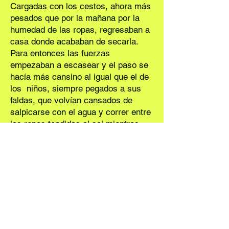
Cargadas con los cestos, ahora más
pesados que por la mañana por la
humedad de las ropas, regresaban a
casa donde acababan de secarla.
Para entonces las fuerzas
empezaban a escasear y el paso se
hacía más cansino al igual que el de
los niños, siempre pegados a sus
faldas, que volvían cansados de
salpicarse con el agua y correr entre
las ropas tendidas al sol mientras
ellas les ahuyentaban con gran
griterío para que no las mancharan o
no se cayeran al agua.
Eran mujeres aguerridas, no se
amedrentaban con las dificultades
por lo que no eran raras las riñas
entre ellas por defender el lugar
donde solían lavar y tenían como