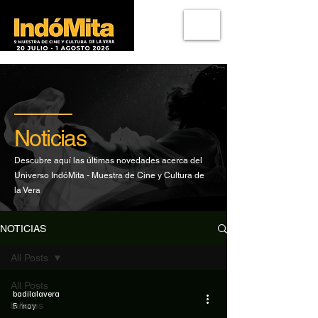
Noticias
Descubre aquí las últimas novedades acerca del
Universo IndóMita - Muestra de Cine y Cultura de
la Vera
NOTICIAS
All Posts
All Posts
badilalavera
talleres
5 may