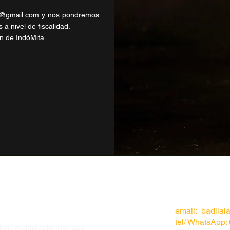
a@gmail.com
y nos pondremos
a nivel de fiscalidad.
ón de IndóMita.
email: badila
tel/ WhatsApp:
val multidisciplinar que