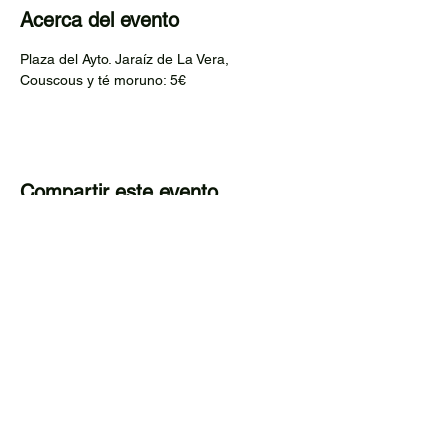
Acerca del evento
Plaza del Ayto. Jaraíz de La Vera,
Couscous y té moruno: 5€
Compartir este evento
Muestra de Cine y Cultura de La Vera. Festival
multidisciplinar que revitaliza el medio rural a
través de la cultura.