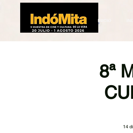
INICIO
IN
8ª 
CU
14 d