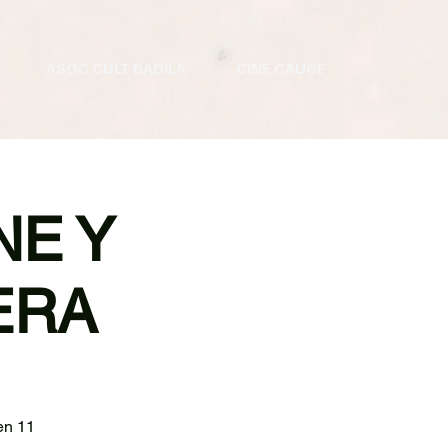
ASOC CULT BADILA
CINE CAUCE
NE Y
ERA
en 11