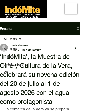
Entrada
All Posts
badilalavera
All Posts
5 may
2 min de lectura
‘IndóMita’, la Muestra de
talleres
Cine y Cultura de la Vera,
tertulia literaria
VIDEO
celebrará su novena edición
del 20 de julio al 1 de
agosto 2026 con el agua
como protagonista
La comarca de la Vera ya se prepara 